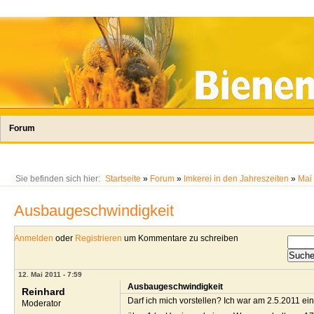
Forum
Sie befinden sich hier:
Startseite
»
Forum
»
Imkerei in den Jahreszeiten
»
Mai
Ausbaugeschwindigkeit
Anmelden
oder
Registrieren
um Kommentare zu schreiben
12. Mai 2011 - 7:59
Ausbaugeschwindigkeit
Reinhard
Darf ich mich vorstellen? Ich war am 2.5.2011 ei
Moderator