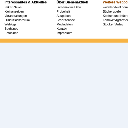
Interessantes & Aktuelles
Über Bienenaktuell
Weitere Webpor
Imker-News
Bienenaktuell Abo
www.landwirt.com
Kleinanzeigen
Probeheft
Bücherquelle
Veranstaltungen
Ausgaben
Kochen und Küch
Diskussionsforum
Leserservice
Landwirt Agrarm
Weblogs
Mediadaten
Stocker Verlag
Buchtipps
Kontakt
Fotoalben
Impressum