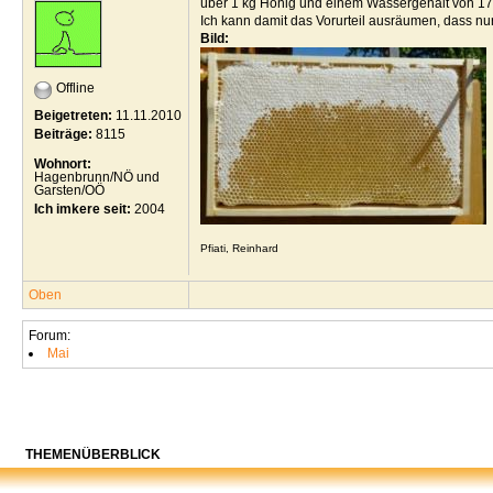
über 1 kg Honig und einem Wassergehalt von 17,
Ich kann damit das Vorurteil ausräumen, dass nu
Bild:
Offline
Beigetreten:
11.11.2010
Beiträge:
8115
Wohnort:
Hagenbrunn/NÖ und
Garsten/OÖ
Ich imkere seit:
2004
Pfiati, Reinhard
Oben
Forum:
Mai
THEMENÜBERBLICK