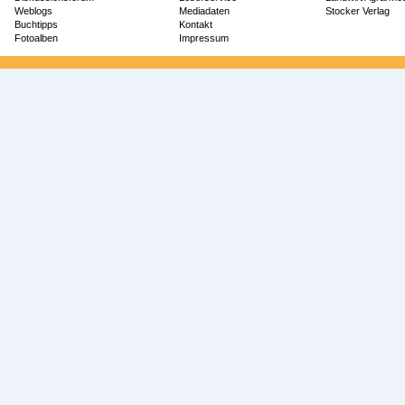
Weblogs
Mediadaten
Stocker Verlag
Buchtipps
Kontakt
Fotoalben
Impressum