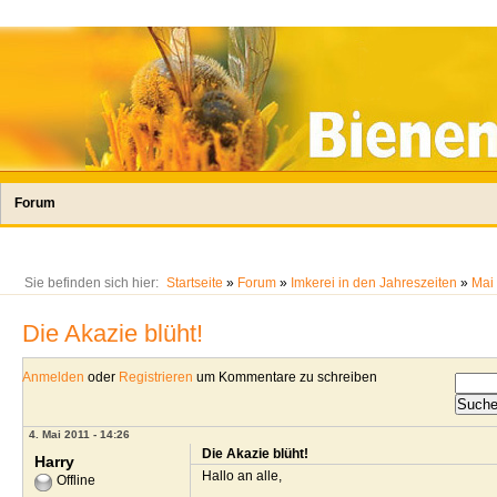
Forum
Sie befinden sich hier:
Startseite
»
Forum
»
Imkerei in den Jahreszeiten
»
Mai
Die Akazie blüht!
Anmelden
oder
Registrieren
um Kommentare zu schreiben
4. Mai 2011 - 14:26
Die Akazie blüht!
Harry
Hallo an alle,
Offline