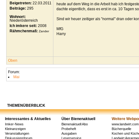
Beigetreten:
22.03.2011
heute auf dem Weg in die Arbeit hab ich festgest
Beiträge:
295
dachte eigentlich, dass es erst in ca. 10 Tagen so
Wohnort:
Sind wir heuer zeitiger als "normal" dran oder k
Niederösterreich
Ich imkere seit:
2008
MfG
Rähmchenmaß:
Zander
Harry
Oben
Forum:
Mai
THEMENÜBERBLICK
Interessantes & Aktuelles
Über Bienenaktuell
Weitere Webpor
Imker-News
Bienenaktuell Abo
www.landwirt.com
Kleinanzeigen
Probeheft
Bücherquelle
Veranstaltungen
Ausgaben
Kochen und Küch
Diskussionsforum
Leserservice
Landwirt Agrarm