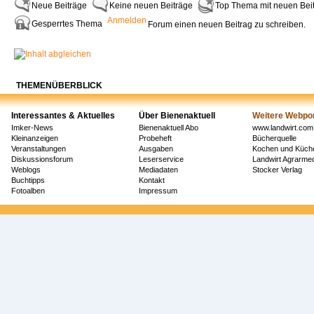
Neue Beiträge
Keine neuen Beiträge
Top Thema mit neuen Bei
Anmelden
Gesperrtes Thema
Forum einen neuen Beitrag zu schreiben.
THEMENÜBERBLICK
Interessantes & Aktuelles
Über Bienenaktuell
Weitere Webpor
Imker-News
Bienenaktuell Abo
www.landwirt.com
Kleinanzeigen
Probeheft
Bücherquelle
Veranstaltungen
Ausgaben
Kochen und Küch
Diskussionsforum
Leserservice
Landwirt Agrarm
Weblogs
Mediadaten
Stocker Verlag
Buchtipps
Kontakt
Fotoalben
Impressum