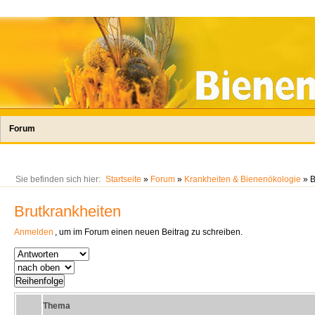
Forum
Sie befinden sich hier:
Startseite
»
Forum
»
Krankheiten & Bienenökologie
» B
Brutkrankheiten
Anmelden
, um im Forum einen neuen Beitrag zu schreiben.
Thema