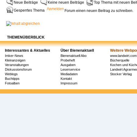
Neue Beiträge
Keine neuen Beiträge
Top Thema mit neuen Bei
Anmelden
Gesperrtes Thema
Forum einen neuen Beitrag zu schreiben.
THEMENÜBERBLICK
Interessantes & Aktuelles
Über Bienenaktuell
Weitere Webpor
Imker-News
Bienenaktuell Abo
www.landwirt.com
Kleinanzeigen
Probeheft
Bücherquelle
Veranstaltungen
Ausgaben
Kochen und Küch
Diskussionsforum
Leserservice
Landwirt Agrarm
Weblogs
Mediadaten
Stocker Verlag
Buchtipps
Kontakt
Fotoalben
Impressum