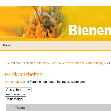
Forum
Sie befinden sich hier:
Startseite
»
Forum
»
Krankheiten & Bienenökologie
» B
Brutkrankheiten
Anmelden
, um im Forum einen neuen Beitrag zu schreiben.
Thema