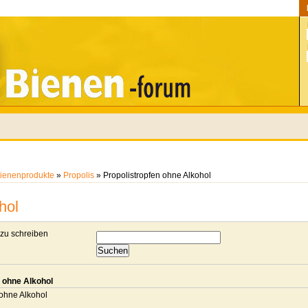
ienenprodukte
»
Propolis
» Propolistropfen ohne Alkohol
hol
u schreiben
 ohne Alkohol
 ohne Alkohol