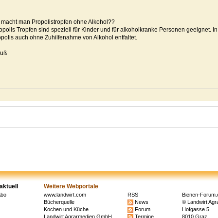
 macht man Propolistropfen ohne Alkohol??
ropolis Tropfen sind speziell für Kinder und für alkoholkranke Personen geeignet. 
polis auch ohne Zuhilfenahme von Alkohol entfaltet.
ruß
aktuell
Weitere Webportale
Abo
www.landwirt.com
RSS
Bienen-Forum
Bücherquelle
News
© Landwirt Ag
Kochen und Küche
Forum
Hofgasse 5
Landwirt Agrarmedien GmbH
Termine
8010 Graz