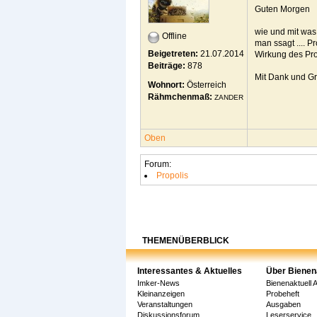
Guten Morgen
wie und mit was
Offline
man ssagt .... P
Beigetreten:
21.07.2014
Wirkung des Pro
Beiträge:
878
Mit Dank und G
Wohnort:
Österreich
Rähmchenmaß:
ZANDER
Oben
Forum:
Propolis
THEMENÜBERBLICK
Interessantes & Aktuelles
Über Bienen
Imker-News
Bienenaktuell 
Kleinanzeigen
Probeheft
Veranstaltungen
Ausgaben
Diskussionsforum
Leserservice