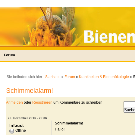
Forum
Sie befinden sich hier:
Startseite
»
Forum
»
Krankheiten & Bienenökologie
» S
Schimmelalarm!
Anmelden
oder
Registrieren
um Kommentare zu schreiben
23. Dezember 2016 - 20:36
Schimmelalarm!
Infaust
Hallo!
Offline