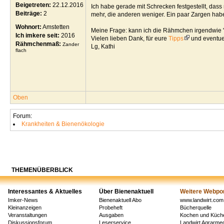
Beigetreten:
22.12.2016
Ich habe gerade mit Schrecken festgestellt, da
Beiträge:
2
mehr, die anderen weniger. Ein paar Zargen habe 
Wohnort:
Amstetten
Meine Frage: kann ich die Rähmchen irgendwie "e
Ich imkere seit:
2016
Vielen lieben Dank, für eure
Tipps
und eventue
Rähmchenmaß:
Zander
Lg, Kathi
flach
Oben
Forum:
Krankheiten & Bienenökologie
THEMENÜBERBLICK
Interessantes & Aktuelles
Über Bienenaktuell
Weitere Webpor
Imker-News
Bienenaktuell Abo
www.landwirt.com
Kleinanzeigen
Probeheft
Bücherquelle
Veranstaltungen
Ausgaben
Kochen und Küch
Diskussionsforum
Leserservice
Landwirt Agrarm