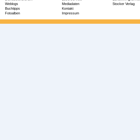
Weblogs
Mediadaten
Stocker Verlag
Buchtipps
Kontakt
Fotoalben
Impressum