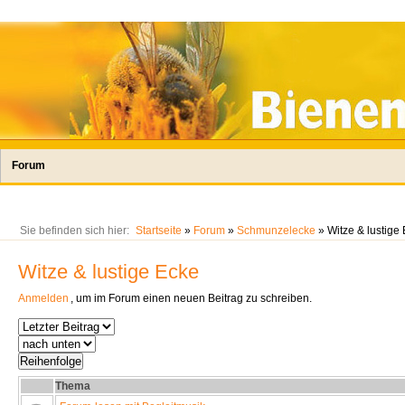
Forum
Sie befinden sich hier:
Startseite
»
Forum
»
Schmunzelecke
» Witze & lustige
Witze & lustige Ecke
Anmelden
, um im Forum einen neuen Beitrag zu schreiben.
Thema