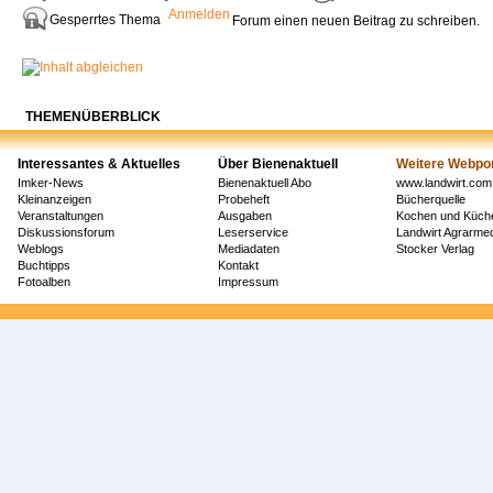
Anmelden
Gesperrtes Thema
Forum einen neuen Beitrag zu schreiben.
THEMENÜBERBLICK
Interessantes & Aktuelles
Über Bienenaktuell
Weitere Webpor
Imker-News
Bienenaktuell Abo
www.landwirt.com
Kleinanzeigen
Probeheft
Bücherquelle
Veranstaltungen
Ausgaben
Kochen und Küch
Diskussionsforum
Leserservice
Landwirt Agrarm
Weblogs
Mediadaten
Stocker Verlag
Buchtipps
Kontakt
Fotoalben
Impressum