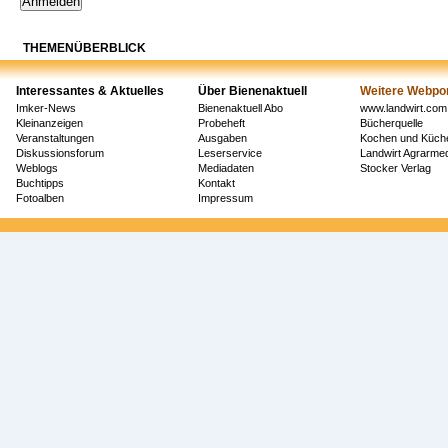
THEMENÜBERBLICK
Interessantes & Aktuelles
Über Bienenaktuell
Weitere Webpor
Imker-News
Bienenaktuell Abo
www.landwirt.com
Kleinanzeigen
Probeheft
Bücherquelle
Veranstaltungen
Ausgaben
Kochen und Küch
Diskussionsforum
Leserservice
Landwirt Agrarm
Weblogs
Mediadaten
Stocker Verlag
Buchtipps
Kontakt
Fotoalben
Impressum