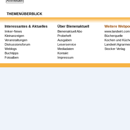
THEMENÜBERBLICK
Interessantes & Aktuelles
Über Bienenaktuell
Weitere Webpor
Imker-News
Bienenaktuell Abo
www.landwirt.com
Kleinanzeigen
Probeheft
Bücherquelle
Veranstaltungen
Ausgaben
Kochen und Küch
Diskussionsforum
Leserservice
Landwirt Agrarm
Weblogs
Mediadaten
Stocker Verlag
Buchtipps
Kontakt
Fotoalben
Impressum