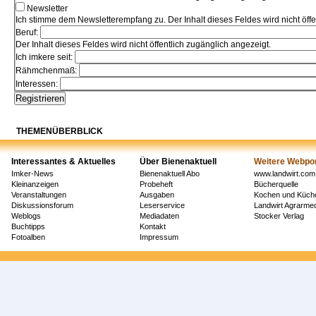
Newsletter
Ich stimme dem Newsletterempfang zu. Der Inhalt dieses Feldes wird nicht öffe
Beruf:
Der Inhalt dieses Feldes wird nicht öffentlich zugänglich angezeigt.
Ich imkere seit:
Rähmchenmaß:
Interessen:
THEMENÜBERBLICK
Interessantes & Aktuelles
Über Bienenaktuell
Weitere Webpor
Imker-News
Bienenaktuell Abo
www.landwirt.com
Kleinanzeigen
Probeheft
Bücherquelle
Veranstaltungen
Ausgaben
Kochen und Küch
Diskussionsforum
Leserservice
Landwirt Agrarm
Weblogs
Mediadaten
Stocker Verlag
Buchtipps
Kontakt
Fotoalben
Impressum