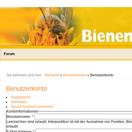
Forum
Sie befinden sich hier:
Startseite
»
Benutzerkonto
» Benutzerkonto
Benutzerkonto
Registrieren
Anmelden
Neues Passwort anfordern
Kontoinformationen
Benutzername:
*
Leerzeichen sind erlaubt; Interpunktion ist mit der Ausnahme von Punkten, Bin
erlaubt.
E-Mail-Adresse:
*