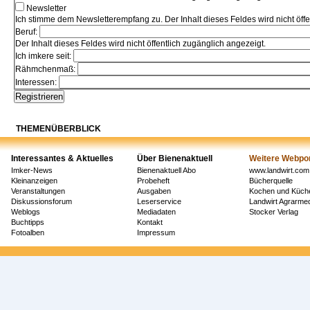
Newsletter
Ich stimme dem Newsletterempfang zu. Der Inhalt dieses Feldes wird nicht öffe
Beruf:
Der Inhalt dieses Feldes wird nicht öffentlich zugänglich angezeigt.
Ich imkere seit:
Rähmchenmaß:
Interessen:
THEMENÜBERBLICK
Interessantes & Aktuelles
Über Bienenaktuell
Weitere Webpor
Imker-News
Bienenaktuell Abo
www.landwirt.com
Kleinanzeigen
Probeheft
Bücherquelle
Veranstaltungen
Ausgaben
Kochen und Küch
Diskussionsforum
Leserservice
Landwirt Agrarm
Weblogs
Mediadaten
Stocker Verlag
Buchtipps
Kontakt
Fotoalben
Impressum