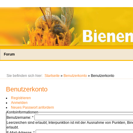
Forum
Sie befinden sich hier:
Startseite
»
Benutzerkonto
» Benutzerkonto
Benutzerkonto
Registrieren
Anmelden
Neues Passwort anfordern
Kontoinformationen
Benutzername:
*
Leerzeichen sind erlaubt; Interpunktion ist mit der Ausnahme von Punkten, Bin
erlaubt.
E-Mail-Adresse:
*