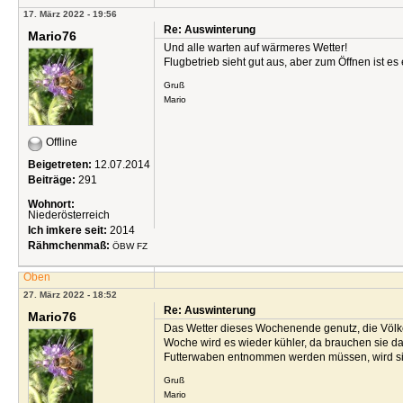
17. März 2022 - 19:56
Re: Auswinterung
Mario76
Und alle warten auf wärmeres Wetter!
Flugbetrieb sieht gut aus, aber zum Öffnen ist es
Gruß
Mario
Offline
Beigetreten:
12.07.2014
Beiträge:
291
Wohnort:
Niederösterreich
Ich imkere seit:
2014
Rähmchenmaß:
ÖBW FZ
Oben
27. März 2022 - 18:52
Re: Auswinterung
Mario76
Das Wetter dieses Wochenende genutz, die Völke
Woche wird es wieder kühler, da brauchen sie das 
Futterwaben entnommen werden müssen, wird sic
Gruß
Mario