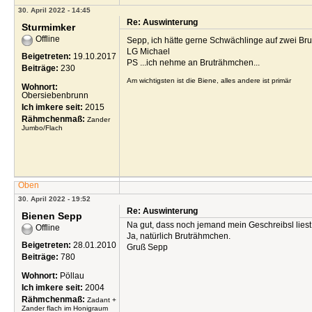
30. April 2022 - 14:45
Re: Auswinterung
Sturmimker
Offline
Sepp, ich hätte gerne Schwächlinge auf zwei Br
LG Michael
Beigetreten:
19.10.2017
PS ...ich nehme an Bruträhmchen...
Beiträge:
230
Am wichtigsten ist die Biene, alles andere ist primär
Wohnort:
Obersiebenbrunn
Ich imkere seit:
2015
Rähmchenmaß:
Zander
Jumbo/Flach
Oben
30. April 2022 - 19:52
Re: Auswinterung
Bienen Sepp
Na gut, dass noch jemand mein Geschreibsl liest
Offline
Ja, natürlich Bruträhmchen.
Beigetreten:
28.01.2010
Gruß Sepp
Beiträge:
780
Wohnort:
Pöllau
Ich imkere seit:
2004
Rähmchenmaß:
Zadant +
Zander flach im Honigraum