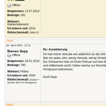
Offline
Beigetreten:
12.07.2014
Beiträge:
291
Wohnort:
Niederösterreich
Ich imkere seit:
2014
Rähmchenmaß:
ÖBW FZ
Oben
26. April 2022 - 12:11
Re: Auswinterung
Bienen Sepp
Ich hab meine Verluste wie alljährlich an die UN
Offline
War ein gutes Jahr, wenig Verluste, wenig Schwä
Beigetreten:
28.01.2010
Die Schwachen hab ich Ende Februar auf zwei B
Beiträge:
780
und mittlerweile sind's Völker welche zur Kirsch
Honigraum bekommen.
Wohnort:
Pöllau
Ich imkere seit:
2004
Gruß Sepp
Rähmchenmaß:
Zadant +
Zander flach im Honigraum
Oben