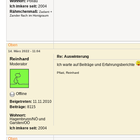
Wohnort:
Pöllau
Ich imkere seit:
2004
Rähmchenmaß:
Zadant +
Zander flach im Honigraum
Oben
14. März 2022 - 11:04
Re: Auswinterung
Reinhard
Moderator
Ich warte auf Beiträge und Erfahrungsberichte
Pfiati, Reinhard
Offline
Beigetreten:
11.11.2010
Beiträge:
8115
Wohnort:
Hagenbrunn/NÖ und
Garsten/OÖ
Ich imkere seit:
2004
Oben