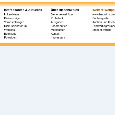
Interessantes & Aktuelles
Über Bienenaktuell
Weitere Webpor
Imker-News
Bienenaktuell Abo
www.landwirt.com
Kleinanzeigen
Probeheft
Bücherquelle
Veranstaltungen
Ausgaben
Kochen und Küch
Diskussionsforum
Leserservice
Landwirt Agrarm
Weblogs
Mediadaten
Stocker Verlag
Buchtipps
Kontakt
Fotoalben
Impressum