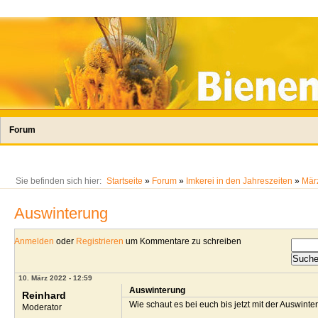
Forum
Sie befinden sich hier:
Startseite
»
Forum
»
Imkerei in den Jahreszeiten
»
Mär
Auswinterung
Anmelden
oder
Registrieren
um Kommentare zu schreiben
10. März 2022 - 12:59
Auswinterung
Reinhard
Wie schaut es bei euch bis jetzt mit der Auswinte
Moderator