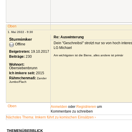
Oben
1. Mai 2022 - 9:30
Re: Auswinterung
Sturmimker
Dein "Geschreibsl" strotzt nur so von hoch intere
Offline
LG Michael
Beigetreten:
19.10.2017
Am wichtigsten ist die Biene, alles andere ist primär
Beiträge:
230
Wohnort:
Obersiebenbrunn
Ich imkere seit:
2015
Rähmchenmaß:
Zander
Jumbo/Flach
Oben
Anmelden
oder
Registrieren
um
Kommentare zu schreiben
Nächstes Thema: Imkern führt zu komischen Einsätzen ›
THEMENÜBERBLICK