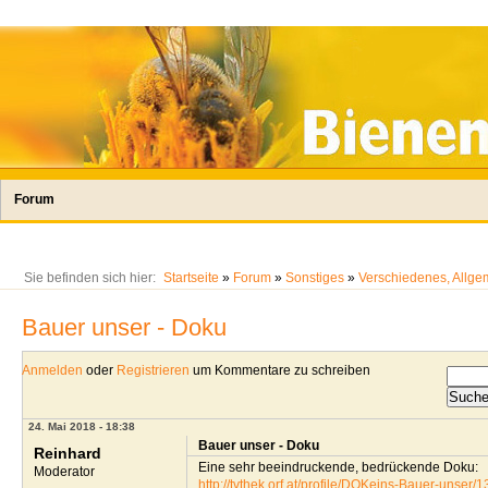
Forum
Sie befinden sich hier:
Startseite
»
Forum
»
Sonstiges
»
Verschiedenes, Allgem
Bauer unser - Doku
Anmelden
oder
Registrieren
um Kommentare zu schreiben
24. Mai 2018 - 18:38
Bauer unser - Doku
Reinhard
Eine sehr beeindruckende, bedrückende Doku:
Moderator
http://tvthek.orf.at/profile/DOKeins-Bauer-unser