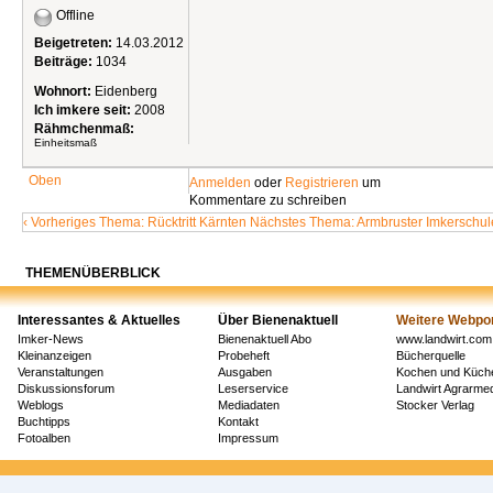
Offline
Beigetreten:
14.03.2012
Beiträge:
1034
Wohnort:
Eidenberg
Ich imkere seit:
2008
Rähmchenmaß:
Einheitsmaß
Oben
Anmelden
oder
Registrieren
um
Kommentare zu schreiben
‹ Vorheriges Thema: Rücktritt Kärnten
Nächstes Thema: Armbruster Imkerschul
THEMENÜBERBLICK
Interessantes & Aktuelles
Über Bienenaktuell
Weitere Webpor
Imker-News
Bienenaktuell Abo
www.landwirt.com
Kleinanzeigen
Probeheft
Bücherquelle
Veranstaltungen
Ausgaben
Kochen und Küch
Diskussionsforum
Leserservice
Landwirt Agrarm
Weblogs
Mediadaten
Stocker Verlag
Buchtipps
Kontakt
Fotoalben
Impressum