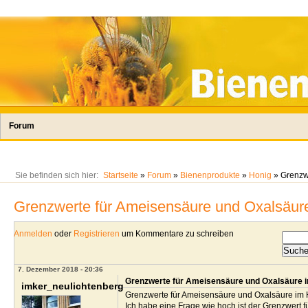
Forum
Sie befinden sich hier:
Startseite
»
Forum
»
Bienenprodukte
»
Honig
» Grenzw
Grenzwerte für Ameisensäure und Oxalsäur
Anmelden
oder
Registrieren
um Kommentare zu schreiben
7. Dezember 2018 - 20:36
Grenzwerte für Ameisensäure und Oxalsäure 
imker_neulichtenberg
Grenzwerte für Ameisensäure und Oxalsäure im 
Ich habe eine Frage wie hoch ist der Grenzwert 