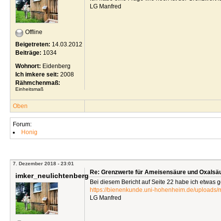
LG Manfred
Offline
Beigetreten:
14.03.2012
Beiträge:
1034
Wohnort:
Eidenberg
Ich imkere seit:
2008
Rähmchenmaß:
Einheitsmaß
Oben
Forum:
Honig
7. Dezember 2018 - 23:01
Re: Grenzwerte für Ameisensäure und Oxalsäu
imker_neulichtenberg
Bei diesem Bericht auf Seite 22 habe ich etwas 
https://bienenkunde.uni-hohenheim.de/uploads/
LG Manfred