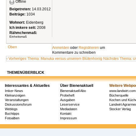
Offline
Beigetreten:
14.03.2012
Beiträge:
1034
Wohnort:
Eidenberg
Ich imkere seit:
2008
Rähmchenmaß:
Einheitsmaß
Oben
Anmelden
oder
Registrieren
um
Kommentare zu schreiben
‹ Vorheriges Thema: Manuka versus unserem Blütenhonig
Nächstes Thema: cr
THEMENÜBERBLICK
Interessantes & Aktuelles
Über Bienenaktuell
Weitere Webpor
Imker-News
Bienenaktuell Abo
www.landwirt.com
Kleinanzeigen
Probeheft
Bücherquelle
Veranstaltungen
Ausgaben
Kochen und Küch
Diskussionsforum
Leserservice
Landwirt Agrarm
Weblogs
Mediadaten
Stocker Verlag
Buchtipps
Kontakt
Fotoalben
Impressum