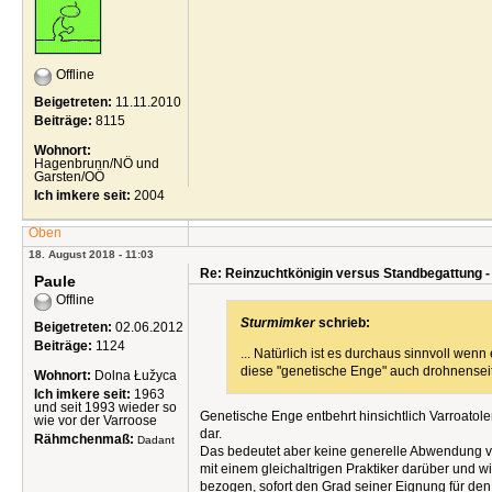
Offline
Beigetreten:
11.11.2010
Beiträge:
8115
Wohnort:
Hagenbrunn/NÖ und
Garsten/OÖ
Ich imkere seit:
2004
Oben
18. August 2018 - 11:03
Re: Reinzuchtkönigin versus Standbegattung -
Paule
Offline
Sturmimker
schrieb:
Beigetreten:
02.06.2012
Beiträge:
1124
... Natürlich ist es durchaus sinnvoll wenn
diese "genetische Enge" auch drohnensei
Wohnort:
Dolna Łužyca
Ich imkere seit:
1963
und seit 1993 wieder so
Genetische Enge entbehrt hinsichtlich Varroatole
wie vor der Varroose
dar.
Rähmchenmaß:
Dadant
Das bedeutet aber keine generelle Abwendung von
mit einem gleichaltrigen Praktiker darüber und w
bezogen, sofort den Grad seiner Eignung für den