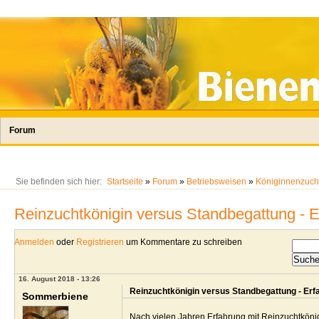
Forum
Sie befinden sich hier:
Startseite
»
Forum
»
Betriebsweisen
»
Königinnenzuch
Reinzuchtkönigin versus Standbegattung - 
Anmelden
oder
Registrieren
um Kommentare zu schreiben
16. August 2018 - 13:26
Reinzuchtkönigin versus Standbegattung - Er
Sommerbiene
Nach vielen Jahren Erfahrung mit Reinzuchtköni