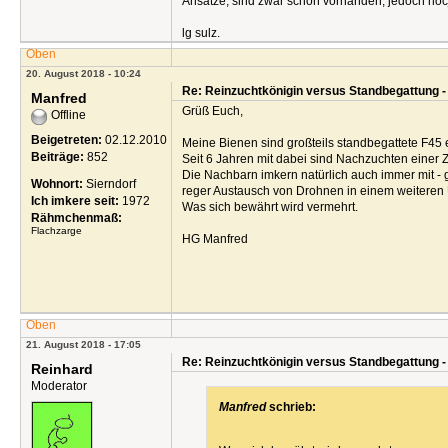
Ansätze, sind zwar schon vorhanden, jedoch nocj
lg sulz.
Oben
20. August 2018 - 10:24
Re: Reinzuchtkönigin versus Standbegattung -
Manfred
Grüß Euch,
Offline
Beigetreten:
02.12.2010
Meine Bienen sind großteils standbegattete F45 
Beiträge:
852
Seit 6 Jahren mit dabei sind Nachzuchten einer Z
Die Nachbarn imkern natürlich auch immer mit - 
Wohnort:
Sierndorf
reger Austausch von Drohnen in einem weiteren U
Ich imkere seit:
1972
Was sich bewährt wird vermehrt.
Rähmchenmaß:
Flachzarge
HG Manfred
Oben
21. August 2018 - 17:05
Re: Reinzuchtkönigin versus Standbegattung -
Reinhard
Moderator
Manfred
schrieb: