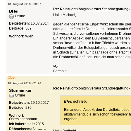
18. August 2018 - 19:37
Re: Reinzuchtkönigin versus Standbegattung -
BHei
Hallo Michael,
Offline
Beigetreten:
16.07.2014
gegen die "genetische Enge" wirkt schon die Bie
Beiträge:
309
oder andere fremde Drohn durch. Interessanter 
Schwestern, die von seltener vertretenen Drohne
Wohnort:
Wien
Ein anderer Aspekt, den Du vielleicht übersehen
schon "bewiesen" hat; d.h ihre Töchter wurden sc
Drohnenvölker der Belegstelle, genetisch geseh
in Schach zu halten. Ein paar Tage ohne Tracht,
die Drohnenvölker füttert, erreicht man schon e
vG
Berthold
Oben
18. August 2018 - 21:26
Re: Reinzuchtkönigin versus Standbegattung -
Sturmimker
Offline
BHei
schrieb:
Beigetreten:
19.10.2017
Beiträge:
230
Ein anderer Aspekt, den Du vielleicht übe
abstammend, die sich schon "bewiesen" hat
Wohnort:
Obersiebenbrunn
ergeben.
Ich imkere seit:
2015
Rähmchenmaß:
Zander