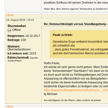
positiven Einfluss mit seinen Drohnen in der ne
Habe Mut, dich deines eigenen Verstandes zu bedienen! 
Oben
18. August 2018 - 19:10
Re: Reinzuchtkönigin versus Standbegattung -
Sturmimker
Offline
Paule
schrieb:
Beigetreten:
19.10.2017
Beiträge:
230
Genetische Enge entbehrt hinsichtlich Var
als schädlich dar.
Wohnort:
Obersiebenbrunn
...dass gutes Fremdmaterial, als unbegatt
(auf die dort heimischen Biens) ausüben d
Ich imkere seit:
2015
Rähmchenmaß:
Zander
Jumbo/Flach
Hallo Paule,
Ich würde dir sehr gerne recht geben. Mein Einb
keine "behandelnden" Nachbarn? Ich kann es mi
es doch auch leicht zu Fehlbegattungen mit Droh
Anpaarung ist offensichtlich nur via Belegstellen
nicht sicher ob diese kontrollierte Anpaarung übe
bestimmte Eigenschaften zu festigen oder zu vert
https://www.buckfastgemeinschaft.at/news/__100
lg Michael
Am wichtigsten ist die Biene, alles andere ist primär
Oben