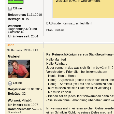
Was sich bewährt wird vermehrt.
Offline
Beigetreten:
11.11.2010
Beiträge:
8115
DAS ist der Kernsatz schlechthin!
Wohnort:
Hagenbrunn/NÖ und
Pfiati, Reinhard
Garsten/OÖ
Ich imkere seit:
2004
Oben
28. Dezember 2018 - 0:23
Re: Reinzuchtkönigin versus Standbegattung -
Gabriel
Hallo Manfred
Hallo Reinhard
Jeder vermehrt das was sich für ihn bewährt !!! ?
Verschiedene Prioritäten bei Imkernachbarn
- Honig, Honig, Honig
- Honig + Agresivität ( diese lassen sich nicht üb
Offline
- Honig + Sanftmut ( will mit den Kindern zu den
- bunt müssen sie sein ( Die Natur ist vielfältig )
Beigetreten:
03.01.2017
- RZ muss es sein
Beiträge:
32
- Bienen sollen jedes Jahr schwärmnen denn das
- Sie sollen ohne Behandlung überleben auch w
Wohnort:
Villnöß
Ich imkere seit:
1997
Ich vermute mal in einenm solchen Gebiet werden
Rähmchenmaß:
Deutsch-
einen Schritt in Richtung seines Zieles machen!
Normalmaß