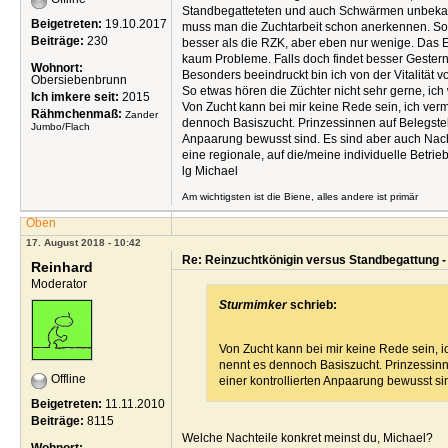
Standbegatteteten und auch Schwärmen unbekannt
Beigetreten:
19.10.2017
muss man die Zuchtarbeit schon anerkennen. So
Beiträge:
230
besser als die RZK, aber eben nur wenige. Das Er
kaum Probleme. Falls doch findet besser Gestern
Wohnort:
Besonders beeindruckt bin ich von der Vitalität 
Obersiebenbrunn
So etwas hören die Züchter nicht sehr gerne, ich 
Ich imkere seit:
2015
Von Zucht kann bei mir keine Rede sein, ich ver
Rähmchenmaß:
Zander
dennoch Basiszucht. Prinzessinnen auf Belegstell
Jumbo/Flach
Anpaarung bewusst sind. Es sind aber auch Nacht
eine regionale, auf die/meine individuelle Betri
lg Michael
Am wichtigsten ist die Biene, alles andere ist primär
Oben
17. August 2018 - 10:42
Re: Reinzuchtkönigin versus Standbegattung -
Reinhard
Moderator
Sturmimker
schrieb:
Von Zucht kann bei mir keine Rede sein, i
nennt es dennoch Basiszucht. Prinzessinne
Offline
einer kontrollierten Anpaarung bewusst sin
Beigetreten:
11.11.2010
Beiträge:
8115
Welche Nachteile konkret meinst du, Michael?