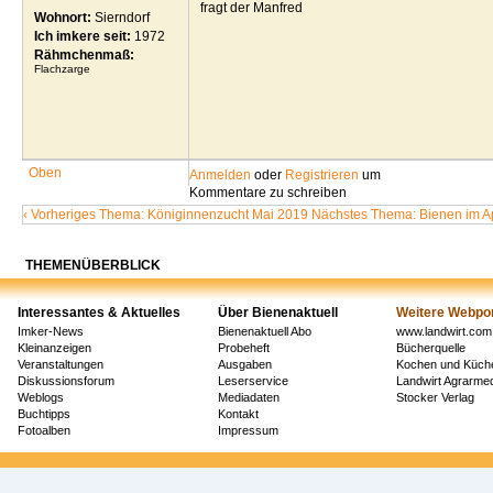
fragt der Manfred
Wohnort:
Sierndorf
Ich imkere seit:
1972
Rähmchenmaß:
Flachzarge
Oben
Anmelden
oder
Registrieren
um
Kommentare zu schreiben
‹ Vorheriges Thema: Königinnenzucht Mai 2019
Nächstes Thema: Bienen im A
THEMENÜBERBLICK
Interessantes & Aktuelles
Über Bienenaktuell
Weitere Webpor
Imker-News
Bienenaktuell Abo
www.landwirt.com
Kleinanzeigen
Probeheft
Bücherquelle
Veranstaltungen
Ausgaben
Kochen und Küch
Diskussionsforum
Leserservice
Landwirt Agrarm
Weblogs
Mediadaten
Stocker Verlag
Buchtipps
Kontakt
Fotoalben
Impressum