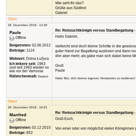
Wie seht Ihr das?
Grüße aus Südtirol
Gabriel
Oben
28. Dezember 2018 - 13:40
Re: Reinzuchtkönigin versus Standbegattung -
Paule
Hallo Gabriel,
Offline
Beigetreten:
02.06.2012
vielleicht sind doch kleine Schritte in die gew
Beiträge:
1124
guter Hand zur Begattung auslesen und dann noc
drin aber mehr, als gäbe man sich dabei keine M
Wohnort:
Dolna Łužyca
Ich imkere seit:
1963
Gruß
und seit 1993 wieder so
Paule
wie vor der Varroose
Rähmchenmaß:
Dadant
Habe Mut, dich deines eigenen Verstandes zu bedienen! 
Oben
30. Dezember 2018 - 10:01
Re: Reinzuchtkönigin versus Standbegattung -
Manfred
Grüß Euch,
Offline
Beigetreten:
02.12.2010
Von einer oder von möglichst vielen Königinnen
Beiträge:
852