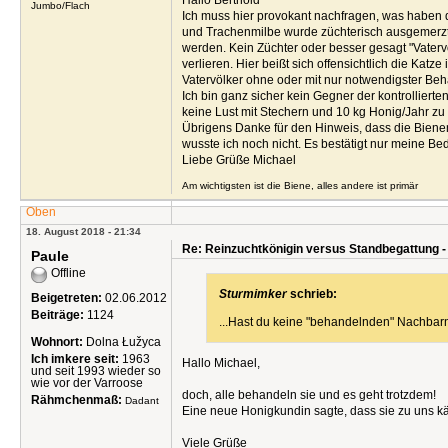
Hallo Berthold
Jumbo/Flach
Ich muss hier provokant nachfragen, was haben d
und Trachenmilbe wurde züchterisch ausgemerzt. 
werden. Kein Züchter oder besser gesagt "Vatervö
verlieren. Hier beißt sich offensichtlich die Kat
Vatervölker ohne oder mit nur notwendigster Be
Ich bin ganz sicher kein Gegner der kontrolliert
keine Lust mit Stechern und 10 kg Honig/Jahr zu 
Übrigens Danke für den Hinweis, dass die Biene
wusste ich noch nicht. Es bestätigt nur meine B
Liebe Grüße Michael
Am wichtigsten ist die Biene, alles andere ist primär
Oben
18. August 2018 - 21:34
Re: Reinzuchtkönigin versus Standbegattung -
Paule
Offline
Sturmimker
schrieb:
Beigetreten:
02.06.2012
Beiträge:
1124
...Hast du keine "behandelnden" Nachbarn
Wohnort:
Dolna Łužyca
Ich imkere seit:
1963
Hallo Michael,
und seit 1993 wieder so
wie vor der Varroose
doch, alle behandeln sie und es geht trotzdem!
Rähmchenmaß:
Dadant
Eine neue Honigkundin sagte, dass sie zu uns kä
Viele Grüße