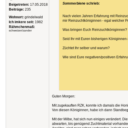
Sommerbiene
schrieb:
Beigetreten:
17.05.2018
Beiträge:
235
Nach vielen Jahren Erfahrung mit Reinzu
Wohnort:
grindelwald
mir Reinzuchtköniginnen - egal welcher Pr
Ich imkere seit:
1982
Rähmchenmaß:
Was bringen Euch Reinzuchtköniginnen?
schweizer/zander
Seid Ihr mit Euren bisherigen Königinnen
Züchtet Ihr selber und warum?
Wie sind Eure negativen/positiven Erfahr
Guten Morgen:
Mit zugekauften RZK, konnte ich damals die Honi
Von diesen Königinnen, habe ich dann Standbegatt
Mit der Milbe, hat sich nun einiges verändert. D
abwarten, bis genügend Zuchtmaterial vorhanden