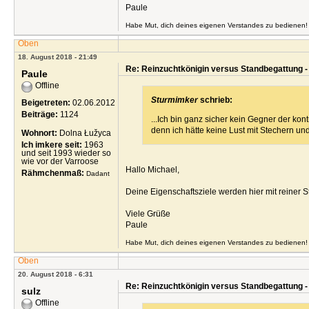
Paule
Habe Mut, dich deines eigenen Verstandes zu bedienen! 
Oben
18. August 2018 - 21:49
Re: Reinzuchtkönigin versus Standbegattung -
Paule
Offline
Sturmimker
schrieb:
Beigetreten:
02.06.2012
Beiträge:
1124
...Ich bin ganz sicher kein Gegner der kon
denn ich hätte keine Lust mit Stechern und
Wohnort:
Dolna Łužyca
Ich imkere seit:
1963
und seit 1993 wieder so
wie vor der Varroose
Hallo Michael,
Rähmchenmaß:
Dadant
Deine Eigenschaftsziele werden hier mit reiner S
Viele Grüße
Paule
Habe Mut, dich deines eigenen Verstandes zu bedienen! 
Oben
20. August 2018 - 6:31
Re: Reinzuchtkönigin versus Standbegattung -
sulz
Offline