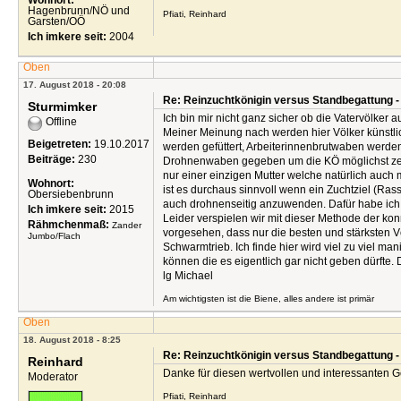
Wohnort:
Hagenbrunn/NÖ und
Pfiati, Reinhard
Garsten/OÖ
Ich imkere seit:
2004
Oben
17. August 2018 - 20:08
Re: Reinzuchtkönigin versus Standbegattung -
Sturmimker
Ich bin mir nicht ganz sicher ob die Vatervölker
Offline
Meiner Meinung nach werden hier Völker künstlic
Beigetreten:
19.10.2017
werden gefüttert, Arbeiterinnenbrutwaben werde
Beiträge:
230
Drohnenwaben gegeben um die KÖ möglichst zeiti
nur einer einzigen Mutter welche natürlich auch 
Wohnort:
ist es durchaus sinnvoll wenn ein Zuchtziel (Rass
Obersiebenbrunn
auch drohnenseitig anzuwenden. Dafür habe ich 
Ich imkere seit:
2015
Leider verspielen wir mit dieser Methode der kon
Rähmchenmaß:
Zander
vorgesehen, dass nur die besten und stärksten 
Jumbo/Flach
Schwarmtrieb. Ich finde hier wird viel zu viel
können die es eigentlich gar nicht geben dürfte. 
lg Michael
Am wichtigsten ist die Biene, alles andere ist primär
Oben
18. August 2018 - 8:25
Re: Reinzuchtkönigin versus Standbegattung -
Reinhard
Danke für diesen wertvollen und interessanten G
Moderator
Pfiati, Reinhard